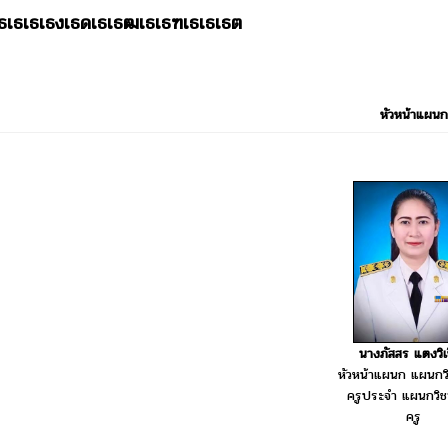
เธเธเธเธงเธดเธเธฒเธเธฑเธเธเธต
หัวหน้าแผนก
นางภัสสร แตงวิเ
หัวหน้าแผนก แผนกวิ
ครูประจำ แผนกวิช
ครู