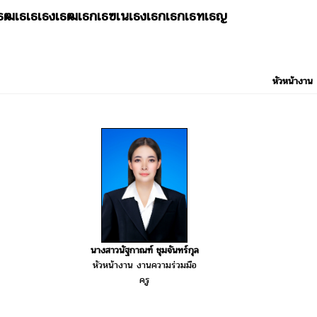
เธฒเธเธเธงเธฒเธกเธฃเนเธงเธกเธกเธทเธญ
หัวหน้างาน
นางสาวนัฐกาณฑ์ ชุมจันทร์กุล
หัวหน้างาน งานความร่วมมือ
ครู