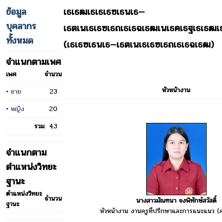
ข้อมูล
เธเธฒเธเธเธฃเธนเธ—
บุคลากร
เธตเนเธเธฃเธถเธเธฉเธฒเนเธฅเธฐเธเธฒเธฃ
ทั้งหมด
(เธเธฃเธนเธ—เธตเนเธเธฃเธถเธเธฉเธฒ)
จำแนกตามเพศ
เพศ
จำนวน
หัวหน้างาน
•
ชาย
23
•
หญิง
20
รวม
43
จำแนกตาม
ตำแหน่งวิทยะ
ฐานะ
ตำแหน่งวิทยะ
จำนวน
นางสาวมัณฑนา จงพิทักษ์สวัสดิ์
ฐานะ
หัวหน้างาน งานครูที่ปรึกษาและการแนะแนว (คร