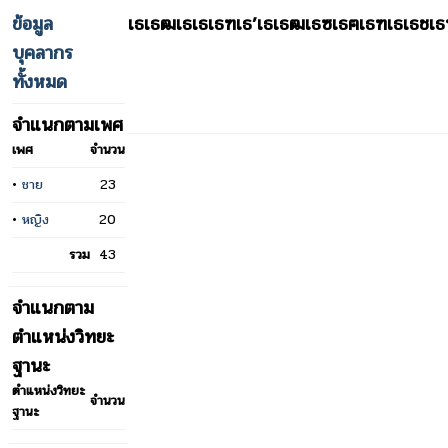
ข้อมูล
เธเธฒเธเธเธฑเธ’เธเธฒเธซเธฅเธฑเธเธช
บุคลากร
ทั้งหมด
จำแนกตามเพศ
เพศ
จำนวน
•
ชาย
23
•
หญิง
20
รวม
43
จำแนกตาม
ตำแหน่งวิทยะ
ฐานะ
ตำแหน่งวิทยะ
จำนวน
ฐานะ