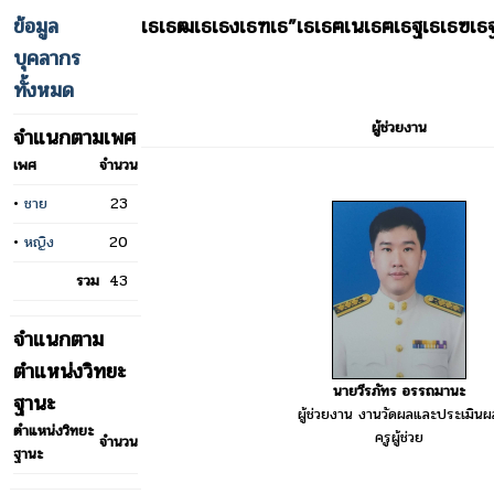
ข้อมูล
เธเธฒเธเธงเธฑเธ”เธเธฅเนเธฅเธฐเธเธฃเธ
บุคลากร
ทั้งหมด
ผู้ช่วยงาน
จำแนกตามเพศ
เพศ
จำนวน
•
ชาย
23
•
หญิง
20
รวม
43
จำแนกตาม
ตำแหน่งวิทยะ
นายวีรภัทร อรรถมานะ
ฐานะ
ผู้ช่วยงาน งานวัดผลและประเมินผ
ตำแหน่งวิทยะ
ครูผู้ช่วย
จำนวน
ฐานะ