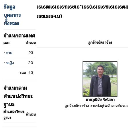
ข้อมูล
เธเธฒเธเธเธฑเธชเธ”เธธ(เธเธเธฑเธเธเธฒ
บุคลากร
เธขเธเธ•เน)
ทั้งหมด
จำแนกตามเพศ
ลูกจ้างอัตราจ้าง
เพศ
จำนวน
•
ชาย
23
•
หญิง
20
รวม
43
จำแนกตาม
ตำแหน่งวิทยะ
นายวุฒินัย จิตโสภา
ฐานะ
ลูกจ้างอัตราจ้าง งานพัสดุ(พนักงานขับรถ
ตำแหน่งวิทยะ
จำนวน
ฐานะ