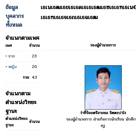
ข้อมูล
เธเนเธฒเธขเธเธดเธเธเธฒเธฃเธเธฑเธเน
บุคลากร
เธเธฑเธเธจเธถเธเธฉเธฒ
ทั้งหมด
จำแนกตามเพศ
รองผู้อำนวยการ
เพศ
จำนวน
•
ชาย
23
•
หญิง
20
รวม
43
จำแนกตาม
ตำแหน่งวิทยะ
ฐานะ
ว่าที่ร้อยตรีสายชล จิตตะปาโร
ตำแหน่งวิทยะ
รองผู้อำนวยการ ฝ่ายกิจการนักเรียน นักศึ
จำนวน
ฐานะ
ครู